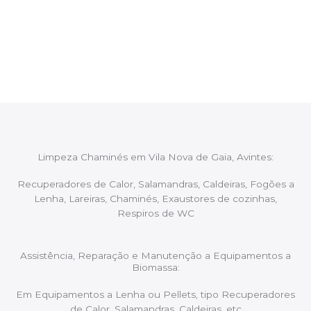
Após cada intervenção um membro da equipa irá
proceder ao relatório verbal da intervenção,
aconselhando sobre possíveis precauções ou
manutenções caso necessário.
Limpeza Chaminés em Vila Nova de Gaia, Avintes:
Recuperadores de Calor, Salamandras, Caldeiras, Fogões a
Lenha, Lareiras, Chaminés, Exaustores de cozinhas,
Respiros de WC
Assistência, Reparação e Manutenção a Equipamentos a
Biomassa:
Em Equipamentos a Lenha ou Pellets, tipo Recuperadores
de Calor, Salamandras, Caldeiras, etc