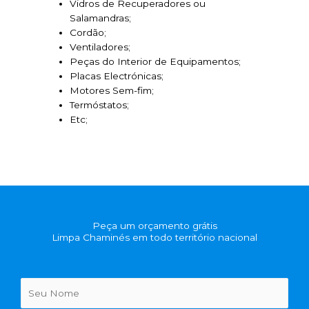
Vidros de Recuperadores ou
Salamandras;
Cordão;
Ventiladores;
Peças do Interior de Equipamentos;
Placas Electrónicas;
Motores Sem-fim;
Termóstatos;
Etc;
Peça um orçamento grátis
Limpa Chaminés em todo território nacional