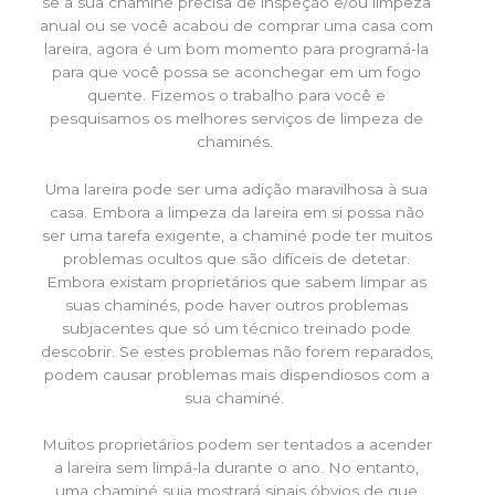
se a sua chaminé precisa de inspeção e/ou limpeza
anual ou se você acabou de comprar uma casa com
lareira, agora é um bom momento para programá-la
para que você possa se aconchegar em um fogo
quente. Fizemos o trabalho para você e
pesquisamos os melhores serviços de limpeza de
chaminés.
Uma lareira pode ser uma adição maravilhosa à sua
casa. Embora a limpeza da lareira em si possa não
ser uma tarefa exigente, a chaminé pode ter muitos
problemas ocultos que são difíceis de detetar.
Embora existam proprietários que sabem limpar as
suas chaminés, pode haver outros problemas
subjacentes que só um técnico treinado pode
descobrir. Se estes problemas não forem reparados,
podem causar problemas mais dispendiosos com a
sua chaminé.
Muitos proprietários podem ser tentados a acender
a lareira sem limpá-la durante o ano. No entanto,
uma chaminé suja mostrará sinais óbvios de que