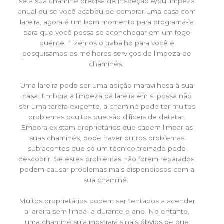
se a sua chaminé precisa de inspeção e/ou limpeza
anual ou se você acabou de comprar uma casa com
lareira, agora é um bom momento para programá-la
para que você possa se aconchegar em um fogo
quente. Fizemos o trabalho para você e
pesquisamos os melhores serviços de limpeza de
chaminés.
Uma lareira pode ser uma adição maravilhosa à sua
casa. Embora a limpeza da lareira em si possa não
ser uma tarefa exigente, a chaminé pode ter muitos
problemas ocultos que são difíceis de detetar.
Embora existam proprietários que sabem limpar as
suas chaminés, pode haver outros problemas
subjacentes que só um técnico treinado pode
descobrir. Se estes problemas não forem reparados,
podem causar problemas mais dispendiosos com a
sua chaminé.
Muitos proprietários podem ser tentados a acender
a lareira sem limpá-la durante o ano. No entanto,
uma chaminé suja mostrará sinais óbvios de que