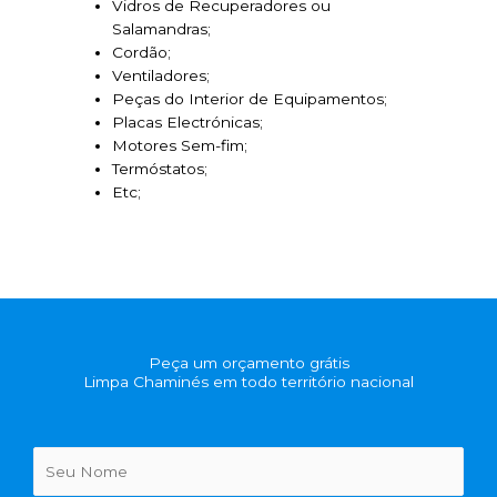
Vidros de Recuperadores ou
Salamandras;
Cordão;
Ventiladores;
Peças do Interior de Equipamentos;
Placas Electrónicas;
Motores Sem-fim;
Termóstatos;
Etc;
Peça um orçamento grátis
Limpa Chaminés em todo território nacional