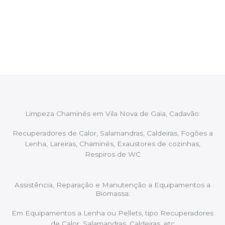
Após cada intervenção um membro da equipa irá
proceder ao relatório verbal da intervenção,
aconselhando sobre possíveis precauções ou
manutenções caso necessário.
Limpeza Chaminés em Vila Nova de Gaia, Cadavão:
Recuperadores de Calor, Salamandras, Caldeiras, Fogões a
Lenha, Lareiras, Chaminés, Exaustores de cozinhas,
Respiros de WC
Assistência, Reparação e Manutenção a Equipamentos a
Biomassa:
Em Equipamentos a Lenha ou Pellets, tipo Recuperadores
de Calor, Salamandras, Caldeiras, etc