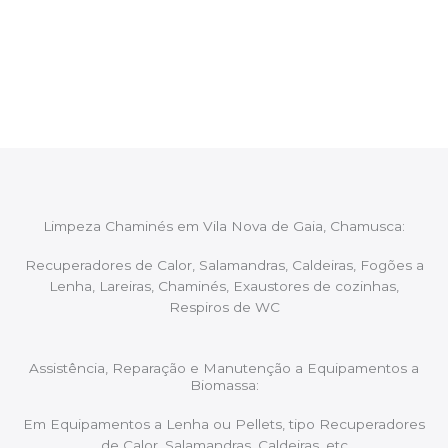
Após cada intervenção um membro da equipa irá
proceder ao relatório verbal da intervenção,
aconselhando sobre possíveis precauções ou
manutenções caso necessário.
Limpeza Chaminés em Vila Nova de Gaia, Chamusca:
Recuperadores de Calor, Salamandras, Caldeiras, Fogões a
Lenha, Lareiras, Chaminés, Exaustores de cozinhas,
Respiros de WC
Assistência, Reparação e Manutenção a Equipamentos a
Biomassa:
Em Equipamentos a Lenha ou Pellets, tipo Recuperadores
de Calor, Salamandras, Caldeiras, etc