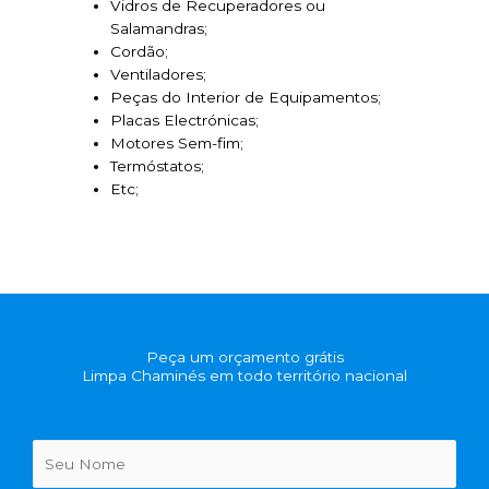
Vidros de Recuperadores ou
Salamandras;
Cordão;
Ventiladores;
Peças do Interior de Equipamentos;
Placas Electrónicas;
Motores Sem-fim;
Termóstatos;
Etc;
Peça um orçamento grátis
Limpa Chaminés em todo território nacional