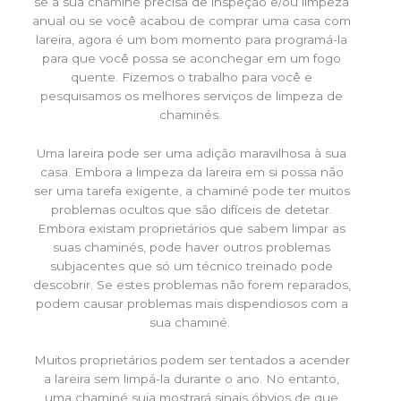
se a sua chaminé precisa de inspeção e/ou limpeza
anual ou se você acabou de comprar uma casa com
lareira, agora é um bom momento para programá-la
para que você possa se aconchegar em um fogo
quente. Fizemos o trabalho para você e
pesquisamos os melhores serviços de limpeza de
chaminés.
Uma lareira pode ser uma adição maravilhosa à sua
casa. Embora a limpeza da lareira em si possa não
ser uma tarefa exigente, a chaminé pode ter muitos
problemas ocultos que são difíceis de detetar.
Embora existam proprietários que sabem limpar as
suas chaminés, pode haver outros problemas
subjacentes que só um técnico treinado pode
descobrir. Se estes problemas não forem reparados,
podem causar problemas mais dispendiosos com a
sua chaminé.
Muitos proprietários podem ser tentados a acender
a lareira sem limpá-la durante o ano. No entanto,
uma chaminé suja mostrará sinais óbvios de que