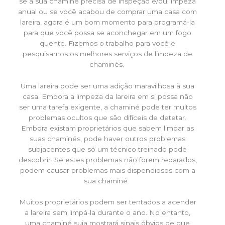
se a sua chaminé precisa de inspeção e/ou limpeza
anual ou se você acabou de comprar uma casa com
lareira, agora é um bom momento para programá-la
para que você possa se aconchegar em um fogo
quente. Fizemos o trabalho para você e
pesquisamos os melhores serviços de limpeza de
chaminés.
Uma lareira pode ser uma adição maravilhosa à sua
casa. Embora a limpeza da lareira em si possa não
ser uma tarefa exigente, a chaminé pode ter muitos
problemas ocultos que são difíceis de detetar.
Embora existam proprietários que sabem limpar as
suas chaminés, pode haver outros problemas
subjacentes que só um técnico treinado pode
descobrir. Se estes problemas não forem reparados,
podem causar problemas mais dispendiosos com a
sua chaminé.
Muitos proprietários podem ser tentados a acender
a lareira sem limpá-la durante o ano. No entanto,
uma chaminé suja mostrará sinais óbvios de que