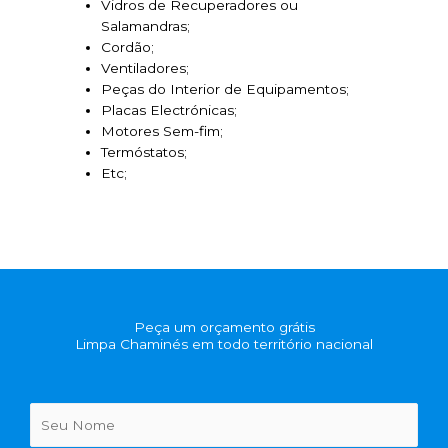
Vidros de Recuperadores ou
Salamandras;
Cordão;
Ventiladores;
Peças do Interior de Equipamentos;
Placas Electrónicas;
Motores Sem-fim;
Termóstatos;
Etc;
Peça um orçamento grátis
Limpa Chaminés em todo território nacional