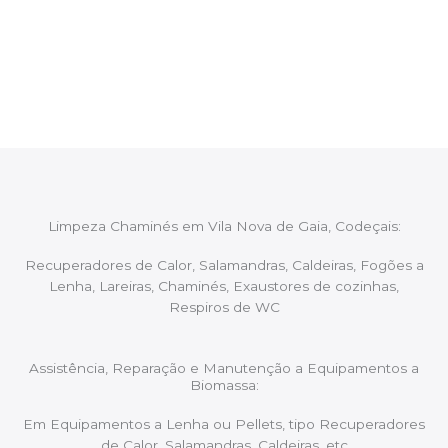
Após cada intervenção um membro da equipa irá
proceder ao relatório verbal da intervenção,
aconselhando sobre possíveis precauções ou
manutenções caso necessário.
Limpeza Chaminés em Vila Nova de Gaia, Codeçais:
Recuperadores de Calor, Salamandras, Caldeiras, Fogões a
Lenha, Lareiras, Chaminés, Exaustores de cozinhas,
Respiros de WC
Assistência, Reparação e Manutenção a Equipamentos a
Biomassa:
Em Equipamentos a Lenha ou Pellets, tipo Recuperadores
de Calor, Salamandras, Caldeiras, etc