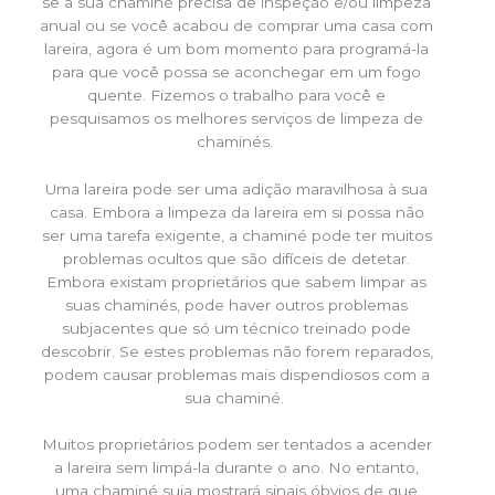
se a sua chaminé precisa de inspeção e/ou limpeza
anual ou se você acabou de comprar uma casa com
lareira, agora é um bom momento para programá-la
para que você possa se aconchegar em um fogo
quente. Fizemos o trabalho para você e
pesquisamos os melhores serviços de limpeza de
chaminés.
Uma lareira pode ser uma adição maravilhosa à sua
casa. Embora a limpeza da lareira em si possa não
ser uma tarefa exigente, a chaminé pode ter muitos
problemas ocultos que são difíceis de detetar.
Embora existam proprietários que sabem limpar as
suas chaminés, pode haver outros problemas
subjacentes que só um técnico treinado pode
descobrir. Se estes problemas não forem reparados,
podem causar problemas mais dispendiosos com a
sua chaminé.
Muitos proprietários podem ser tentados a acender
a lareira sem limpá-la durante o ano. No entanto,
uma chaminé suja mostrará sinais óbvios de que