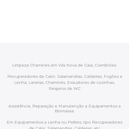
Após cada intervenção um membro da equipa irá
proceder ao relatório verbal da intervenção,
aconselhando sobre possíveis precauções ou
manutenções caso necessário.
Limpeza Chaminés em Vila Nova de Gaia, Coimbrões:
Recuperadores de Calor, Salamandras, Caldeiras, Fogões a
Lenha, Lareiras, Chaminés, Exaustores de cozinhas,
Respiros de WC
Assistência, Reparação e Manutenção a Equipamentos a
Biomassa:
Em Equipamentos a Lenha ou Pellets, tipo Recuperadores
de Calor, Salamandras, Caldeiras, etc