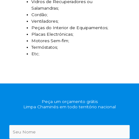
Vidros de Recuperadores ou
Salamandras;
Cordão;
Ventiladores;
Peças do Interior de Equipamentos;
Placas Electrónicas;
Motores Sem-fim;
Termóstatos;
Etc;
Peça um orçamento grátis
Limpa Chaminés em todo território nacional