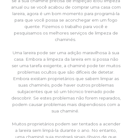
se a sua chaminé precisa de inspeção e/ou limpeza
anual ou se você acabou de comprar uma casa com
lareira, agora é um bom momento para programá-la
para que você possa se aconchegar em um fogo
quente. Fizemos o trabalho para você e
pesquisamos os melhores serviços de limpeza de
chaminés.
Uma lareira pode ser uma adição maravilhosa à sua
casa. Embora a limpeza da lareira em si possa não
ser uma tarefa exigente, a chaminé pode ter muitos
problemas ocultos que são difíceis de detetar.
Embora existam proprietários que sabem limpar as
suas chaminés, pode haver outros problemas
subjacentes que só um técnico treinado pode
descobrir. Se estes problemas não forem reparados,
podem causar problemas mais dispendiosos com a
sua chaminé.
Muitos proprietários podem ser tentados a acender
a lareira sem limpá-la durante o ano. No entanto,
uma chaminé suja mostrará sinais óbvios de que