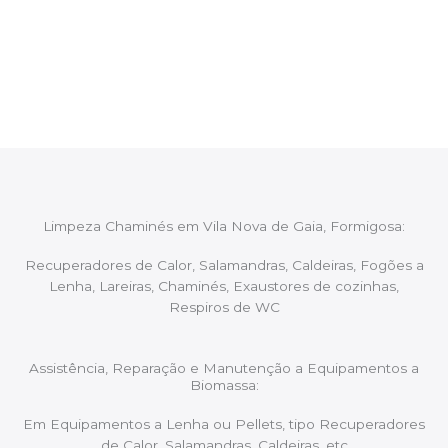
Após cada intervenção um membro da equipa irá
proceder ao relatório verbal da intervenção,
aconselhando sobre possíveis precauções ou
manutenções caso necessário.
Limpeza Chaminés em Vila Nova de Gaia, Formigosa:
Recuperadores de Calor, Salamandras, Caldeiras, Fogões a
Lenha, Lareiras, Chaminés, Exaustores de cozinhas,
Respiros de WC
Assistência, Reparação e Manutenção a Equipamentos a
Biomassa:
Em Equipamentos a Lenha ou Pellets, tipo Recuperadores
de Calor, Salamandras, Caldeiras, etc