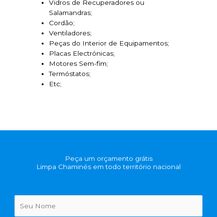
Vidros de Recuperadores ou
Salamandras;
Cordão;
Ventiladores;
Peças do Interior de Equipamentos;
Placas Electrónicas;
Motores Sem-fim;
Termóstatos;
Etc;
Peça um orçamento grátis
Limpa Chaminés em todo território nacional