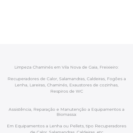
Após cada intervenção um membro da equipa irá
proceder ao relatório verbal da intervenção,
aconselhando sobre possíveis precauções ou
manutenções caso necessário.
Limpeza Chaminés em Vila Nova de Gaia, Freixieiro:
Recuperadores de Calor, Salamandras, Caldeiras, Fogões a
Lenha, Lareiras, Chaminés, Exaustores de cozinhas,
Respiros de WC
Assistência, Reparação e Manutenção a Equipamentos a
Biomassa:
Em Equipamentos a Lenha ou Pellets, tipo Recuperadores
de Calor, Salamandras, Caldeiras, etc