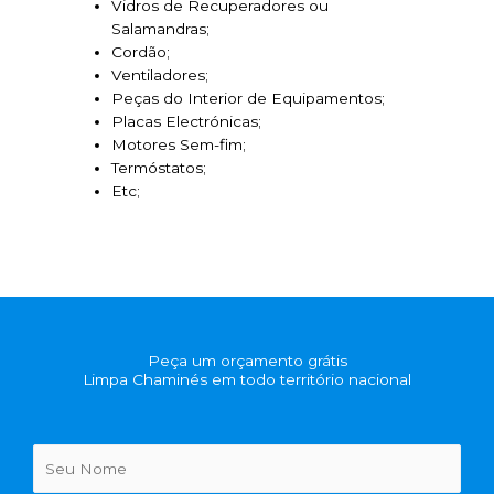
Vidros de Recuperadores ou
Salamandras;
Cordão;
Ventiladores;
Peças do Interior de Equipamentos;
Placas Electrónicas;
Motores Sem-fim;
Termóstatos;
Etc;
Peça um orçamento grátis
Limpa Chaminés em todo território nacional