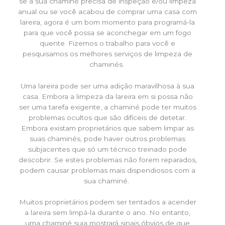
se a sua chaminé precisa de inspeção e/ou limpeza
anual ou se você acabou de comprar uma casa com
lareira, agora é um bom momento para programá-la
para que você possa se aconchegar em um fogo
quente. Fizemos o trabalho para você e
pesquisamos os melhores serviços de limpeza de
chaminés.
Uma lareira pode ser uma adição maravilhosa à sua
casa. Embora a limpeza da lareira em si possa não
ser uma tarefa exigente, a chaminé pode ter muitos
problemas ocultos que são difíceis de detetar.
Embora existam proprietários que sabem limpar as
suas chaminés, pode haver outros problemas
subjacentes que só um técnico treinado pode
descobrir. Se estes problemas não forem reparados,
podem causar problemas mais dispendiosos com a
sua chaminé.
Muitos proprietários podem ser tentados a acender
a lareira sem limpá-la durante o ano. No entanto,
uma chaminé suja mostrará sinais óbvios de que