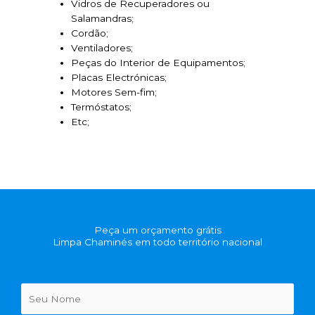
Vidros de Recuperadores ou
Salamandras;
Cordão;
Ventiladores;
Peças do Interior de Equipamentos;
Placas Electrónicas;
Motores Sem-fim;
Termóstatos;
Etc;
Peça um orçamento grátis
Limpa Chaminés em todo território nacional