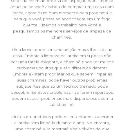
se a sua chaminé precisa de inspeção e/ou limpeza
anual ou se você acabou de comprar uma casa com
lareira, agora é um bom momento para programá-la
para que você possa se aconchegar em um fogo
quente. Fizemos o trabalho para você e
pesquisamos os melhores serviços de limpeza de
chaminés.
Uma lareira pode ser uma adição maravilhosa à sua
casa. Embora a limpeza da lareira em si possa não
ser uma tarefa exigente, a chaminé pode ter muitos
problemas ocultos que são difíceis de detetar.
Embora existam proprietários que sabem limpar as
suas chaminés, pode haver outros problemas
subjacentes que só um técnico treinado pode
descobrir. Se estes problemas não forem reparados,
podem causar problemas mais dispendiosos com a
sua chaminé.
Muitos proprietários podem ser tentados a acender
a lareira sem limpá-la durante o ano. No entanto,
uma chaminé suja mostrará sinais óbvios de que