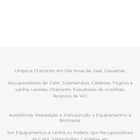
Após cada intervenção um membro da equipa irá
proceder ao relatório verbal da intervenção,
aconselhando sobre possíveis precauções ou
manutenções caso necessário.
Limpeza Chaminés em Vila Nova de Gaia, Gassamar:
Recuperadores de Calor, Salamandras, Caldeiras, Fogões a
Lenha, Lareiras, Chaminés, Exaustores de cozinhas,
Respiros de WC
Assistência, Reparação e Manutenção a Equipamentos a
Biomassa:
Em Equipamentos a Lenha ou Pellets, tipo Recuperadores
de Calor, Salamandras, Caldeiras, etc