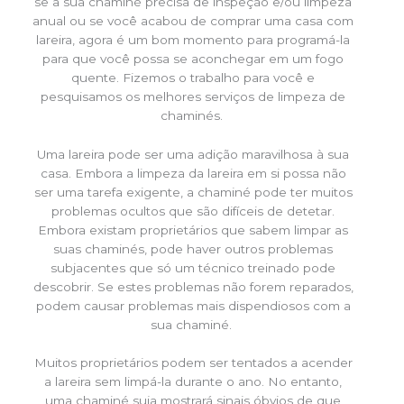
se a sua chaminé precisa de inspeção e/ou limpeza
anual ou se você acabou de comprar uma casa com
lareira, agora é um bom momento para programá-la
para que você possa se aconchegar em um fogo
quente. Fizemos o trabalho para você e
pesquisamos os melhores serviços de limpeza de
chaminés.
Uma lareira pode ser uma adição maravilhosa à sua
casa. Embora a limpeza da lareira em si possa não
ser uma tarefa exigente, a chaminé pode ter muitos
problemas ocultos que são difíceis de detetar.
Embora existam proprietários que sabem limpar as
suas chaminés, pode haver outros problemas
subjacentes que só um técnico treinado pode
descobrir. Se estes problemas não forem reparados,
podem causar problemas mais dispendiosos com a
sua chaminé.
Muitos proprietários podem ser tentados a acender
a lareira sem limpá-la durante o ano. No entanto,
uma chaminé suja mostrará sinais óbvios de que