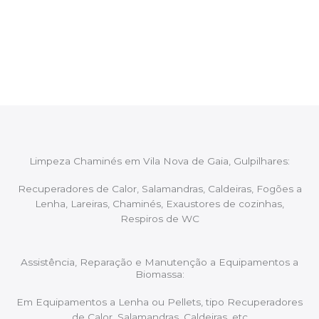
Após cada intervenção um membro da equipa irá
proceder ao relatório verbal da intervenção,
aconselhando sobre possíveis precauções ou
manutenções caso necessário.
Limpeza Chaminés em Vila Nova de Gaia, Gulpilhares:
Recuperadores de Calor, Salamandras, Caldeiras, Fogões a
Lenha, Lareiras, Chaminés, Exaustores de cozinhas,
Respiros de WC
Assistência, Reparação e Manutenção a Equipamentos a
Biomassa:
Em Equipamentos a Lenha ou Pellets, tipo Recuperadores
de Calor, Salamandras, Caldeiras, etc