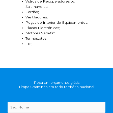
Vidros de Recuperadores ou
Salamandras;
Cordão;
Ventiladores;
Peças do Interior de Equipamentos;
Placas Electrónicas;
Motores Sem-fim;
Termóstatos;
Etc;
Peça um orçamento grátis
Limpa Chaminés em todo território nacional