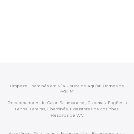
CHAMINÉS Vila Pouca de Aguiar,
Bornes de Aguiar
Após cada intervenção um membro da equipa irá
proceder ao relatório verbal da intervenção,
aconselhando sobre possíveis precauções ou
manutenções caso necessário.
Limpeza Chaminés em Vila Pouca de Aguiar, Bornes de
Aguiar:
Recuperadores de Calor, Salamandras, Caldeiras, Fogões a
Lenha, Lareiras, Chaminés, Exaustores de cozinhas,
Respiros de WC
Assistência, Reparação e Manutenção a Equipamentos a