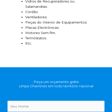
Vidros de Recuperadores ou
Salamandras;
Cordão;
Ventiladores;
Peças do Interior de Equipamentos;
Placas Electrónicas;
Motores Sem-fim;
Termóstatos;
Etc;
Peça um orçamento grátis
Limpa Chaminés em todo território nacional