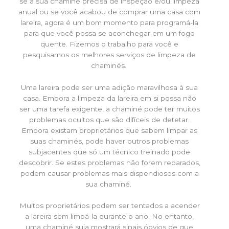
se a sua chaminé precisa de inspeção e/ou limpeza
anual ou se você acabou de comprar uma casa com
lareira, agora é um bom momento para programá-la
para que você possa se aconchegar em um fogo
quente. Fizemos o trabalho para você e
pesquisamos os melhores serviços de limpeza de
chaminés.
Uma lareira pode ser uma adição maravilhosa à sua
casa. Embora a limpeza da lareira em si possa não
ser uma tarefa exigente, a chaminé pode ter muitos
problemas ocultos que são difíceis de detetar.
Embora existam proprietários que sabem limpar as
suas chaminés, pode haver outros problemas
subjacentes que só um técnico treinado pode
descobrir. Se estes problemas não forem reparados,
podem causar problemas mais dispendiosos com a
sua chaminé.
Muitos proprietários podem ser tentados a acender
a lareira sem limpá-la durante o ano. No entanto,
uma chaminé suja mostrará sinais óbvios de que