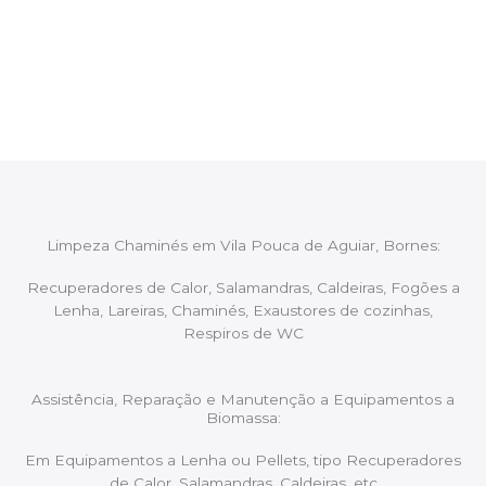
Após cada intervenção um membro da equipa irá
proceder ao relatório verbal da intervenção,
aconselhando sobre possíveis precauções ou
manutenções caso necessário.
Limpeza Chaminés em Vila Pouca de Aguiar, Bornes:
Recuperadores de Calor, Salamandras, Caldeiras, Fogões a
Lenha, Lareiras, Chaminés, Exaustores de cozinhas,
Respiros de WC
Assistência, Reparação e Manutenção a Equipamentos a
Biomassa:
Em Equipamentos a Lenha ou Pellets, tipo Recuperadores
de Calor, Salamandras, Caldeiras, etc