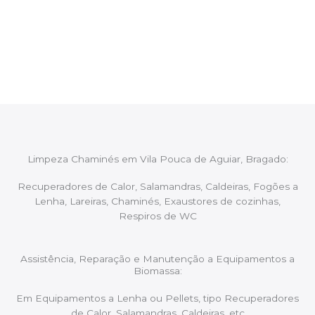
Após cada intervenção um membro da equipa irá
proceder ao relatório verbal da intervenção,
aconselhando sobre possíveis precauções ou
manutenções caso necessário.
Limpeza Chaminés em Vila Pouca de Aguiar, Bragado:
Recuperadores de Calor, Salamandras, Caldeiras, Fogões a
Lenha, Lareiras, Chaminés, Exaustores de cozinhas,
Respiros de WC
Assistência, Reparação e Manutenção a Equipamentos a
Biomassa:
Em Equipamentos a Lenha ou Pellets, tipo Recuperadores
de Calor, Salamandras, Caldeiras, etc