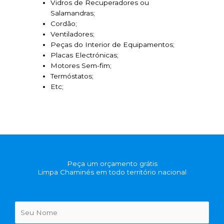
Vidros de Recuperadores ou
Salamandras;
Cordão;
Ventiladores;
Peças do Interior de Equipamentos;
Placas Electrónicas;
Motores Sem-fim;
Termóstatos;
Etc;
Peça um orçamento grátis
Limpa Chaminés em todo território nacional