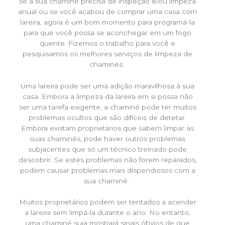
se a sua chaminé precisa de inspeção e/ou limpeza
anual ou se você acabou de comprar uma casa com
lareira, agora é um bom momento para programá-la
para que você possa se aconchegar em um fogo
quente. Fizemos o trabalho para você e
pesquisamos os melhores serviços de limpeza de
chaminés.
Uma lareira pode ser uma adição maravilhosa à sua
casa. Embora a limpeza da lareira em si possa não
ser uma tarefa exigente, a chaminé pode ter muitos
problemas ocultos que são difíceis de detetar.
Embora existam proprietários que sabem limpar as
suas chaminés, pode haver outros problemas
subjacentes que só um técnico treinado pode
descobrir. Se estes problemas não forem reparados,
podem causar problemas mais dispendiosos com a
sua chaminé.
Muitos proprietários podem ser tentados a acender
a lareira sem limpá-la durante o ano. No entanto,
uma chaminé suja mostrará sinais óbvios de que