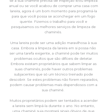
se a sua chaminé precisa de inspeção e/ou limpeza
anual ou se você acabou de comprar uma casa com
lareira, agora é um bom momento para programá-la
para que você possa se aconchegar em um fogo
quente. Fizemos o trabalho para você e
pesquisamos os melhores serviços de limpeza de
chaminés.
Uma lareira pode ser uma adição maravilhosa à sua
casa. Embora a limpeza da lareira em si possa não
ser uma tarefa exigente, a chaminé pode ter muitos
problemas ocultos que são difíceis de detetar.
Embora existam proprietários que sabem limpar as
suas chaminés, pode haver outros problemas
subjacentes que só um técnico treinado pode
descobrir. Se estes problemas não forem reparados,
podem causar problemas mais dispendiosos com a
sua chaminé.
Muitos proprietários podem ser tentados a acender
a lareira sem limpá-la durante o ano. No entanto,
uma chaminé suja mostrará sinais óbvios de que