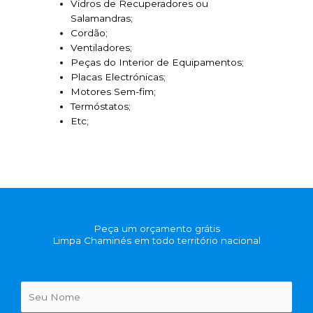
Vidros de Recuperadores ou
Salamandras;
Cordão;
Ventiladores;
Peças do Interior de Equipamentos;
Placas Electrónicas;
Motores Sem-fim;
Termóstatos;
Etc;
Peça um orçamento grátis
Limpa Chaminés em todo território nacional