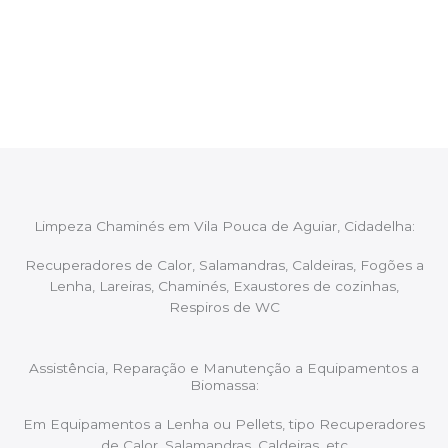
Após cada intervenção um membro da equipa irá
proceder ao relatório verbal da intervenção,
aconselhando sobre possíveis precauções ou
manutenções caso necessário.
Limpeza Chaminés em Vila Pouca de Aguiar, Cidadelha:
Recuperadores de Calor, Salamandras, Caldeiras, Fogões a
Lenha, Lareiras, Chaminés, Exaustores de cozinhas,
Respiros de WC
Assistência, Reparação e Manutenção a Equipamentos a
Biomassa:
Em Equipamentos a Lenha ou Pellets, tipo Recuperadores
de Calor, Salamandras, Caldeiras, etc