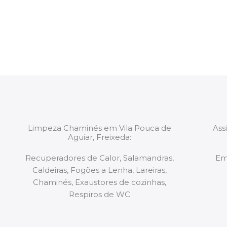
constituídas por Profissionais. Os nossos técnicos 
de todo o equipamento necessário para a resoluç
tipo de situação, independentemente do problem
Limpeza Chaminés em Vila Pouca de
Ass
Aguiar, Freixeda:
Recuperadores de Calor, Salamandras,
Em
Caldeiras, Fogões a Lenha, Lareiras,
Chaminés, Exaustores de cozinhas,
Respiros de WC