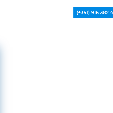
(+351) 916 382
Limpa Ch
Vila P