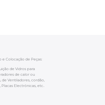
enções caso necessário.
ão e Colocação de Peças:
uição de Vidros para
radores de calor ou
 de Ventiladores, cordão,
 Placas Electrónicas, etc..