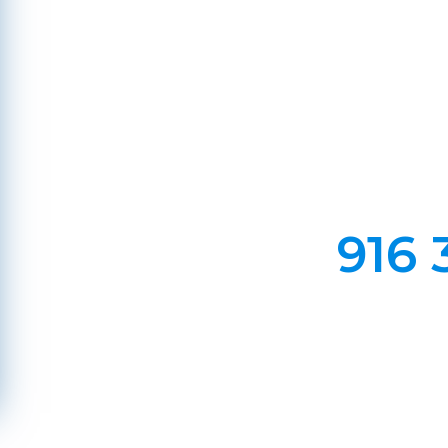
Aguiar, F
Em Lareiras, Recuperado
Evite incêndios na sua chaminé, limp
916 