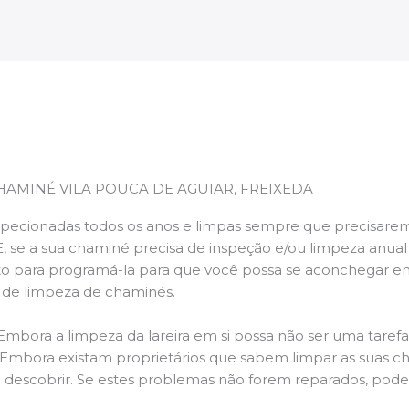
HAMINÉ VILA POUCA DE AGUIAR, FREIXEDA
pecionadas todos os anos e limpas sempre que precisarem,
E, se a sua chaminé precisa de inspeção e/ou limpeza anua
 para programá-la para que você possa se aconchegar e
s de limpeza de chaminés.
 Embora a limpeza da lareira em si possa não ser uma taref
r. Embora existam proprietários que sabem limpar as suas 
 descobrir. Se estes problemas não forem reparados, po