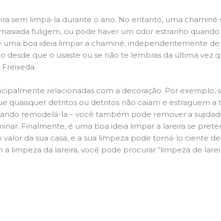
ira sem limpá-la durante o ano. No entanto, uma chaminé su
demasiada fuligem, ou pode haver um odor estranho quando
da é uma boa ideia limpar a chaminé, independentemente de h
 desde que o usaste ou se não te lembras da última vez qu
, Freixeda.
principalmente relacionadas com a decoração. Por exemplo, s
ue quaisquer detritos ou detritos não caiam e estraguem a t
jando remodelá-la – você também pode remover a sujidade
inar. Finalmente, é uma boa ideia limpar a lareira se pre
o valor da sua casa, e a sua limpeza pode torná-lo ciente d
a limpeza da lareira, você pode procurar “limpeza de lareir