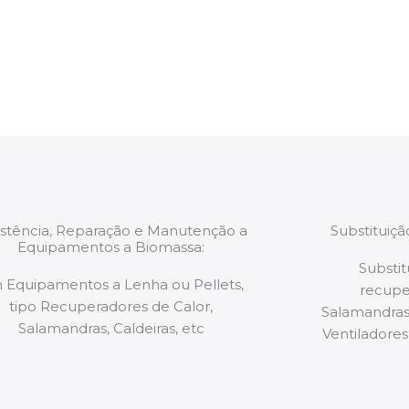
estão munidos
precauções ou manut
ão de qualquer
a.
istência, Reparação e Manutenção a
Substituiç
Equipamentos a Biomassa:
Substit
 Equipamentos a Lenha ou Pellets,
recupe
tipo Recuperadores de Calor,
Salamandras,
Salamandras, Caldeiras, etc
Ventiladores,