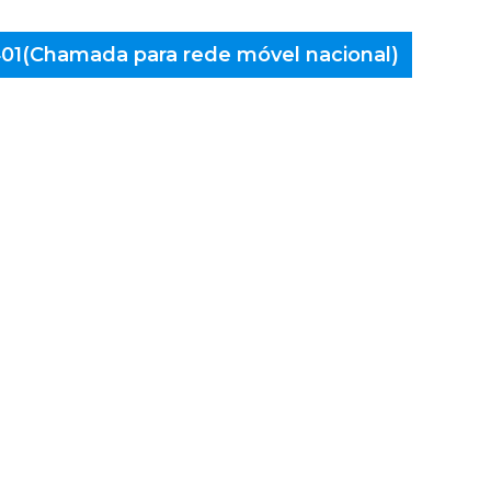
 401(Chamada para rede móvel nacional)
aminés
ouca de