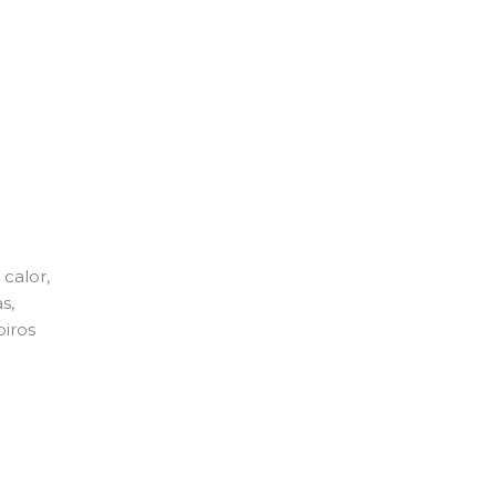
calor,
s,
piros