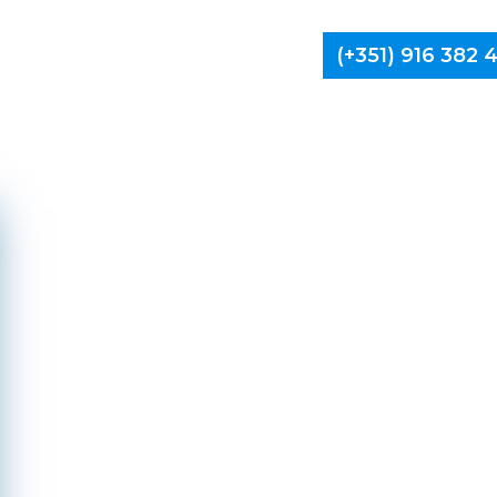
(+351) 916 382
Limpa Ch
Vila P
Aguiar, 