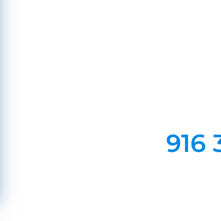
d
Em Lareiras, Recuperado
Evite incêndios na sua chaminé, limp
916 