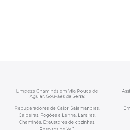
Procedemos à selecção de uma equipa disponível 
intervenção. Todas as equipas mobilizadas para os 
constituídas por Profissionais. Os nossos técnicos 
de todo o equipamento necessário para a resoluç
tipo de situação, independentemente do problem
Limpeza Chaminés em Vila Pouca de
Ass
Aguiar, Gouvães da Serra:
Recuperadores de Calor, Salamandras,
Em
Caldeiras, Fogões a Lenha, Lareiras,
Chaminés, Exaustores de cozinhas,
Respiros de WC