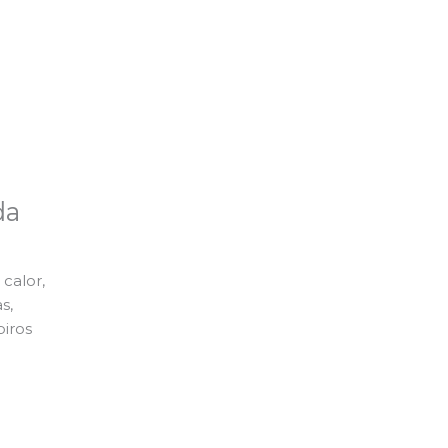
da
calor,
s,
piros