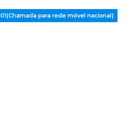
 401(Chamada para rede móvel nacional)
aminés
ouca de
Gouvães