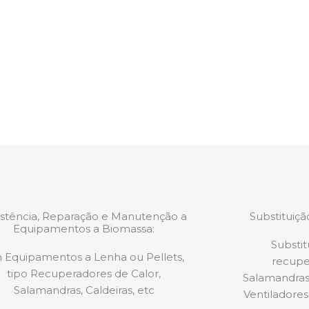
para a
Após cada intervenç
trabalhos são
relatório verbal da i
estão munidos
precauções ou manut
ão de qualquer
a.
istência, Reparação e Manutenção a
Substituiç
Equipamentos a Biomassa:
Substit
 Equipamentos a Lenha ou Pellets,
recupe
tipo Recuperadores de Calor,
Salamandras,
Salamandras, Caldeiras, etc
Ventiladores,