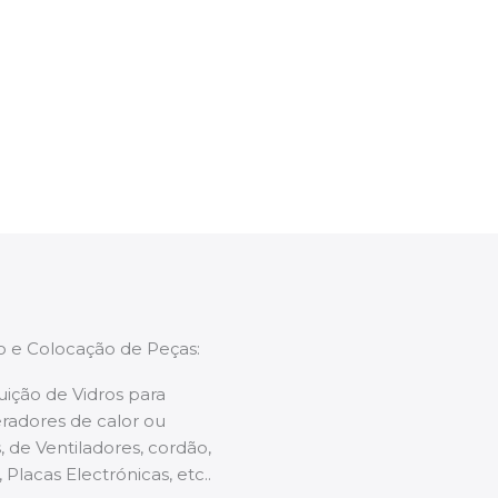
ão um membro da equipa irá proceder ao
ntervenção, aconselhando sobre possíveis
enções caso necessário.
ão e Colocação de Peças:
uição de Vidros para
radores de calor ou
 de Ventiladores, cordão,
 Placas Electrónicas, etc..