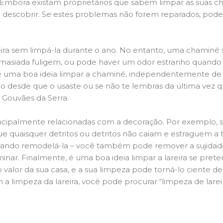
r. Embora existam proprietários que sabem limpar as suas 
 descobrir. Se estes problemas não forem reparados, po
ira sem limpá-la durante o ano. No entanto, uma chaminé su
demasiada fuligem, ou pode haver um odor estranho quando
da é uma boa ideia limpar a chaminé, independentemente de h
 desde que o usaste ou se não te lembras da última vez qu
, Gouvães da Serra.
principalmente relacionadas com a decoração. Por exemplo, s
ue quaisquer detritos ou detritos não caiam e estraguem a t
jando remodelá-la – você também pode remover a sujidade
inar. Finalmente, é uma boa ideia limpar a lareira se pre
o valor da sua casa, e a sua limpeza pode torná-lo ciente d
a limpeza da lareira, você pode procurar “limpeza de lareir