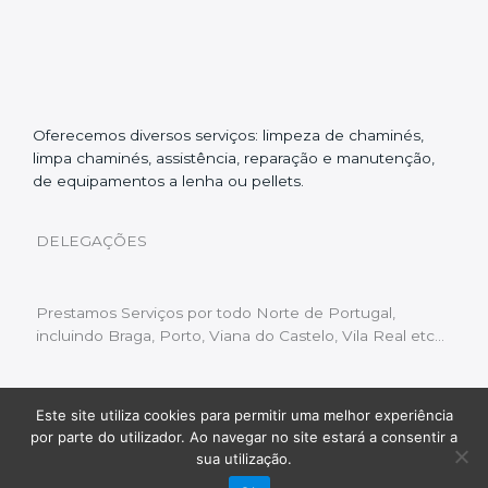
Oferecemos diversos serviços: limpeza de chaminés,
limpa chaminés, assistência, reparação e manutenção,
de equipamentos a lenha ou pellets.
DELEGAÇÕES
Prestamos Serviços por todo Norte de Portugal,
incluindo Braga, Porto, Viana do Castelo, Vila Real etc…
Este site utiliza cookies para permitir uma melhor experiência
Livro de Reclamações
|
Política de Privacidade
|
por parte do utilizador. Ao navegar no site estará a consentir a
Copyright © 2022 Limpeza Chaminés | Desenvolvido
sua utilização.
por:
Fluxo Digital – a inovar a web