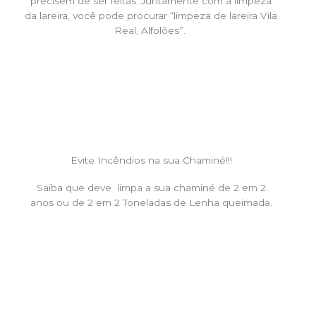
precisem de ser feitas. Juntamente com a limpeza
da lareira, você pode procurar “limpeza de lareira Vila
Real, Alfolões”.
Evite Incêndios na sua Chaminé!!!
Saiba que deve limpa a sua chaminé de 2 em 2
anos ou de 2 em 2 Toneladas de Lenha queimada.