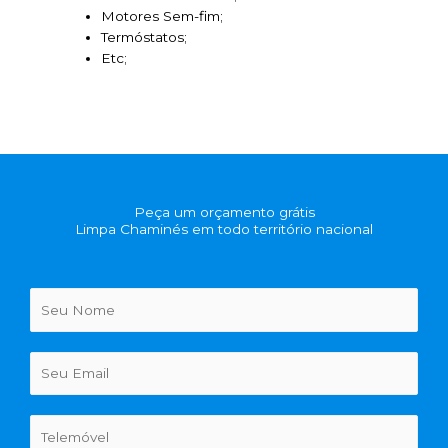
Motores Sem-fim;
Termóstatos;
Etc;
Peça um orçamento grátis
Limpa Chaminés em todo território nacional