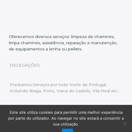
Oferecemos diversos serviços: limpeza de chaminés,
limpa chaminés, assistência, reparação e manutenção,
de equipamentos a lenha ou pellets.
DELEGAÇÕES
Prestamos Serviços por todo Norte de Portugal,
incluindo Braga, Porto, Viana do Castelo, Vila Real etc…
Este site utiliza cookies para permitir uma melhor experiência
Livro de Reclamações
|
Política de Privacidade
|
por parte do utilizador. Ao navegar no site estará a consentir a
Copyright © 2022 Limpeza Chaminés | Desenvolvido
sua utilização.
por:
Fluxo Digital – a inovar a web