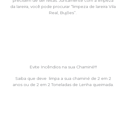
precisem de ser feitas. Juntamente com a limpeza
da lareira, você pode procurar “limpeza de lareira Vila
Real, Bujões”.
Evite Incêndios na sua Chaminé!!!
Saiba que deve limpa a sua chaminé de 2 em 2
anos ou de 2 em 2 Toneladas de Lenha queimada.