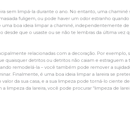
ira sem limpá-la durante o ano. No entanto, uma chaminé su
demasiada fuligem, ou pode haver um odor estranho quando
da é uma boa ideia limpar a chaminé, independentemente de h
 desde que o usaste ou se não te lembras da última vez qu
principalmente relacionadas com a decoração. Por exemplo, s
ue quaisquer detritos ou detritos não caiam e estraguem a t
jando remodelá-la – você também pode remover a sujidade
inar. Finalmente, é uma boa ideia limpar a lareira se pre
o valor da sua casa, e a sua limpeza pode torná-lo ciente d
a limpeza da lareira, você pode procurar “limpeza de lareira