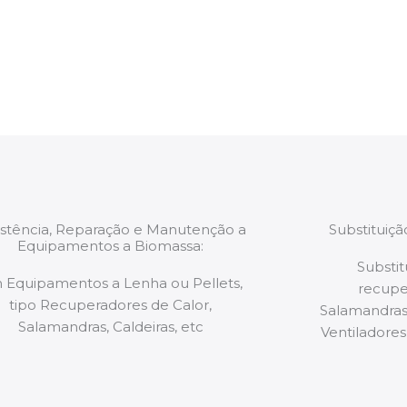
estão munidos
precauções ou manut
ão de qualquer
a.
istência, Reparação e Manutenção a
Substituiç
Equipamentos a Biomassa:
Substit
 Equipamentos a Lenha ou Pellets,
recupe
tipo Recuperadores de Calor,
Salamandras,
Salamandras, Caldeiras, etc
Ventiladores,