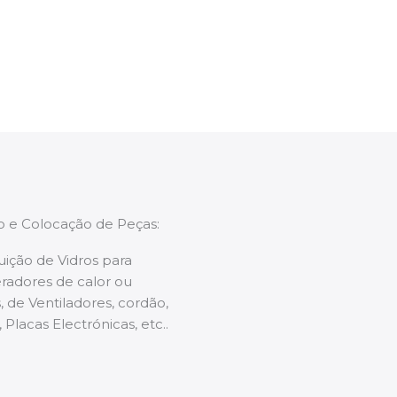
enções caso necessário.
ão e Colocação de Peças:
uição de Vidros para
radores de calor ou
 de Ventiladores, cordão,
 Placas Electrónicas, etc..