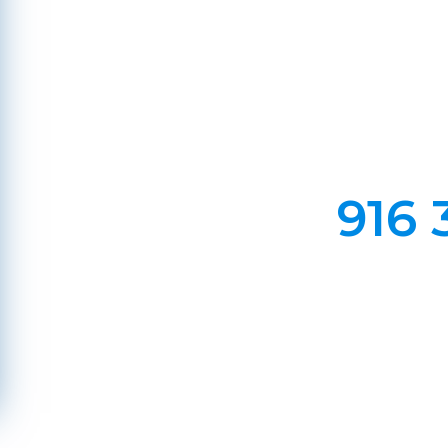
Em Lareiras, Recuperado
Evite incêndios na sua chaminé, limp
916 