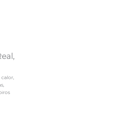
eal,
calor,
s,
piros