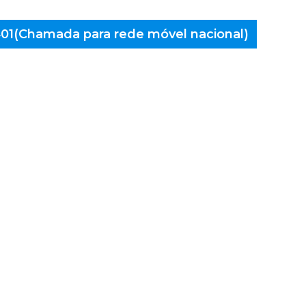
 401(Chamada para rede móvel nacional)
aminés
, Carvas