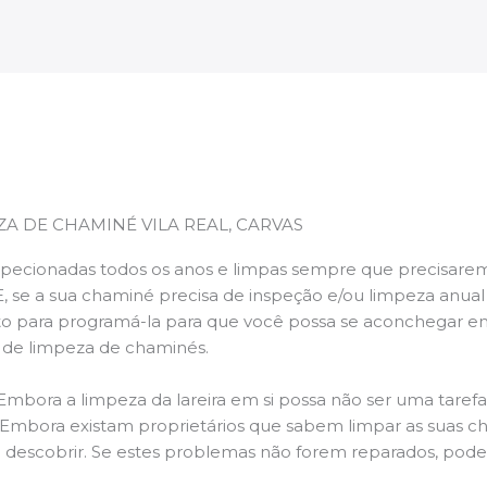
ZA DE CHAMINÉ VILA REAL, CARVAS
pecionadas todos os anos e limpas sempre que precisarem,
E, se a sua chaminé precisa de inspeção e/ou limpeza anua
 para programá-la para que você possa se aconchegar e
s de limpeza de chaminés.
 Embora a limpeza da lareira em si possa não ser uma taref
r. Embora existam proprietários que sabem limpar as suas 
 descobrir. Se estes problemas não forem reparados, po