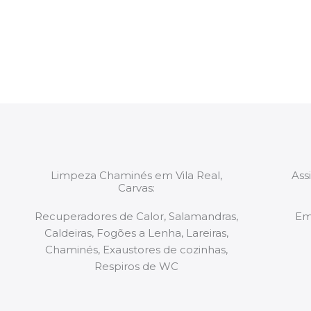
constituídas por Profissionais. Os nossos técnicos 
de todo o equipamento necessário para a resoluç
tipo de situação, independentemente do problem
Limpeza Chaminés em Vila Real,
Ass
Carvas:
Recuperadores de Calor, Salamandras,
Em
Caldeiras, Fogões a Lenha, Lareiras,
Chaminés, Exaustores de cozinhas,
Respiros de WC