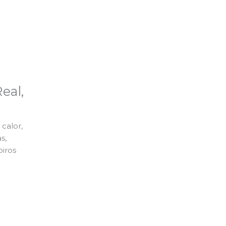
eal,
calor,
s,
piros