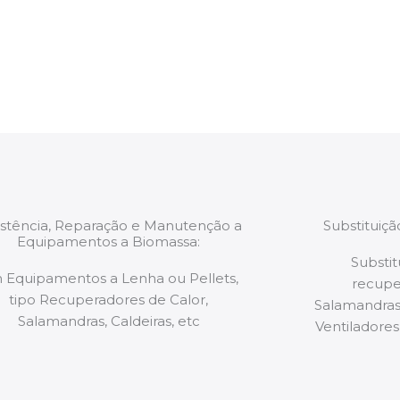
estão munidos
precauções ou manut
ão de qualquer
a.
istência, Reparação e Manutenção a
Substituiç
Equipamentos a Biomassa:
Substit
 Equipamentos a Lenha ou Pellets,
recupe
tipo Recuperadores de Calor,
Salamandras,
Salamandras, Caldeiras, etc
Ventiladores,