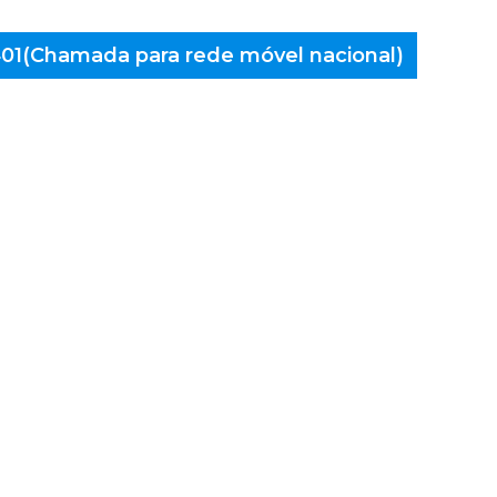
 401(Chamada para rede móvel nacional)
aminés
la Real,