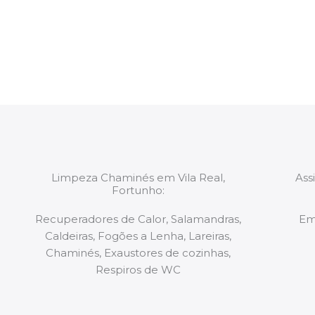
constituídas por Profissionais. Os nossos técnicos 
de todo o equipamento necessário para a resoluç
tipo de situação, independentemente do problem
Limpeza Chaminés em Vila Real,
Ass
Fortunho:
Recuperadores de Calor, Salamandras,
Em
Caldeiras, Fogões a Lenha, Lareiras,
Chaminés, Exaustores de cozinhas,
Respiros de WC