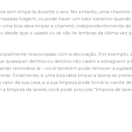
ira sem limpá-la durante o ano. No entanto, uma chaminé su
demasiada fuligem, ou pode haver um odor estranho quando
da é uma boa ideia limpar a chaminé, independentemente de h
 desde que o usaste ou se não te lembras da última vez qu
principalmente relacionadas com a decoração. Por exemplo, s
ue quaisquer detritos ou detritos não caiam e estraguem a t
jando remodelá-la – você também pode remover a sujidade
inar. Finalmente, é uma boa ideia limpar a lareira se pre
o valor da sua casa, e a sua limpeza pode torná-lo ciente d
a limpeza da lareira, você pode procurar “limpeza de lareir