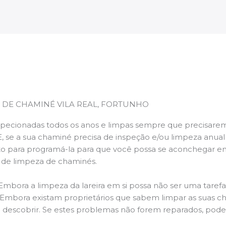
 DE CHAMINÉ VILA REAL, FORTUNHO
pecionadas todos os anos e limpas sempre que precisarem,
E, se a sua chaminé precisa de inspeção e/ou limpeza anua
 para programá-la para que você possa se aconchegar e
s de limpeza de chaminés.
 Embora a limpeza da lareira em si possa não ser uma taref
r. Embora existam proprietários que sabem limpar as suas 
 descobrir. Se estes problemas não forem reparados, po