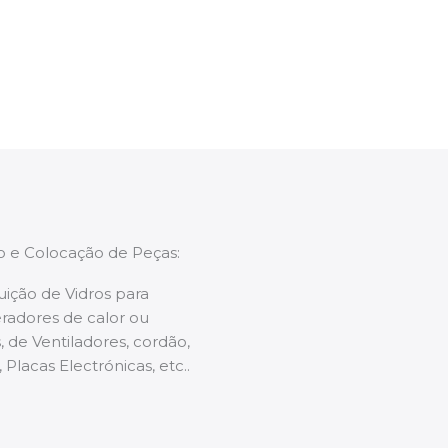
enções caso necessário.
ão e Colocação de Peças:
uição de Vidros para
radores de calor ou
 de Ventiladores, cordão,
 Placas Electrónicas, etc..