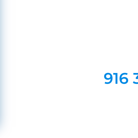
Fo
Em Lareiras, Recuperado
Evite incêndios na sua chaminé, limp
916 