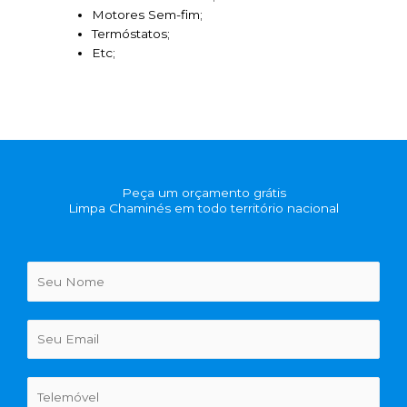
Motores Sem-fim;
Termóstatos;
Etc;
Peça um orçamento grátis
Limpa Chaminés em todo território nacional