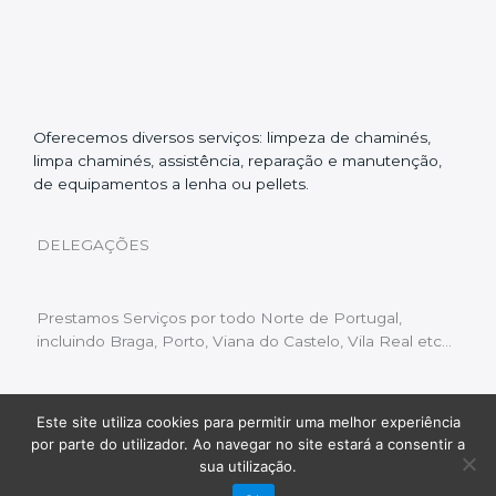
Oferecemos diversos serviços: limpeza de chaminés,
limpa chaminés, assistência, reparação e manutenção,
de equipamentos a lenha ou pellets.
DELEGAÇÕES
Prestamos Serviços por todo Norte de Portugal,
incluindo Braga, Porto, Viana do Castelo, Vila Real etc…
Este site utiliza cookies para permitir uma melhor experiência
Livro de Reclamações
|
Política de Privacidade
|
por parte do utilizador. Ao navegar no site estará a consentir a
Copyright © 2022 Limpeza Chaminés | Desenvolvido
sua utilização.
por:
Fluxo Digital – a inovar a web