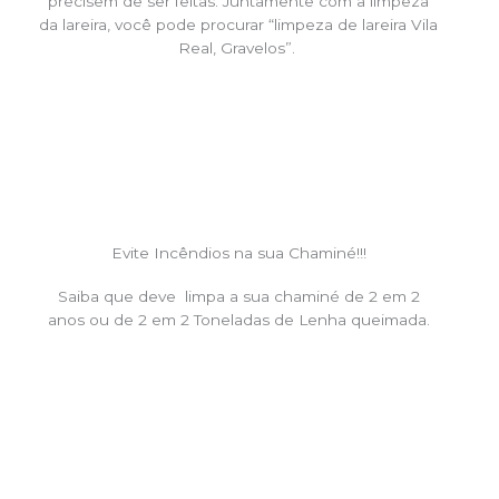
precisem de ser feitas. Juntamente com a limpeza
da lareira, você pode procurar “limpeza de lareira Vila
Real, Gravelos”.
Evite Incêndios na sua Chaminé!!!
Saiba que deve limpa a sua chaminé de 2 em 2
anos ou de 2 em 2 Toneladas de Lenha queimada.