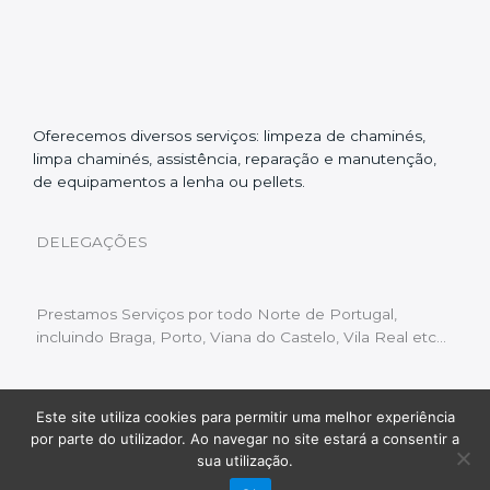
Oferecemos diversos serviços: limpeza de chaminés,
limpa chaminés, assistência, reparação e manutenção,
de equipamentos a lenha ou pellets.
DELEGAÇÕES
Prestamos Serviços por todo Norte de Portugal,
incluindo Braga, Porto, Viana do Castelo, Vila Real etc…
Este site utiliza cookies para permitir uma melhor experiência
Livro de Reclamações
|
Política de Privacidade
|
por parte do utilizador. Ao navegar no site estará a consentir a
Copyright © 2022 Limpeza Chaminés | Desenvolvido
sua utilização.
por:
Fluxo Digital – a inovar a web