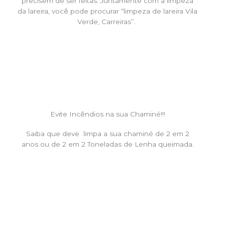
precisem de ser feitas. Juntamente com a limpeza
da lareira, você pode procurar “limpeza de lareira Vila
Verde, Carreiras”.
Evite Incêndios na sua Chaminé!!!
Saiba que deve limpa a sua chaminé de 2 em 2
anos ou de 2 em 2 Toneladas de Lenha queimada.