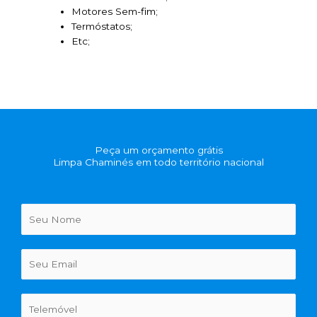
Motores Sem-fim;
Termóstatos;
Etc;
Peça um orçamento grátis
Limpa Chaminés em todo território nacional