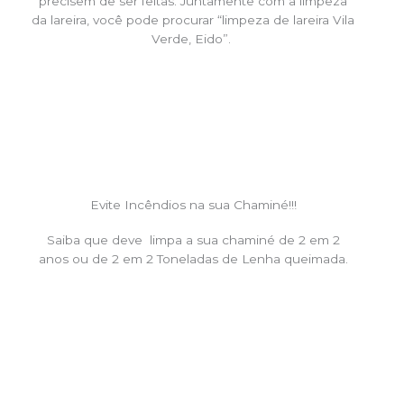
precisem de ser feitas. Juntamente com a limpeza
da lareira, você pode procurar “limpeza de lareira Vila
Verde, Eido”.
Evite Incêndios na sua Chaminé!!!
Saiba que deve limpa a sua chaminé de 2 em 2
anos ou de 2 em 2 Toneladas de Lenha queimada.