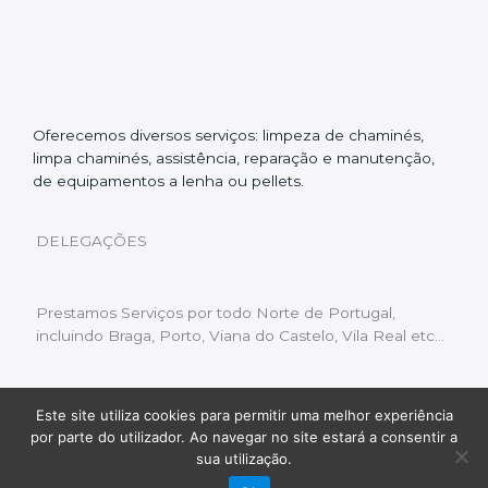
Oferecemos diversos serviços: limpeza de chaminés,
limpa chaminés, assistência, reparação e manutenção,
de equipamentos a lenha ou pellets.
DELEGAÇÕES
Prestamos Serviços por todo Norte de Portugal,
incluindo Braga, Porto, Viana do Castelo, Vila Real etc…
Este site utiliza cookies para permitir uma melhor experiência
Livro de Reclamações
|
Política de Privacidade
|
por parte do utilizador. Ao navegar no site estará a consentir a
Copyright © 2022 Limpeza Chaminés | Desenvolvido
sua utilização.
por:
Fluxo Digital – a inovar a web