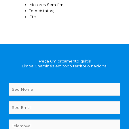
Motores Sem-fim;
Termóstatos;
Etc;
Peça um orçamento grátis
Limpa Chaminés em todo território nacional