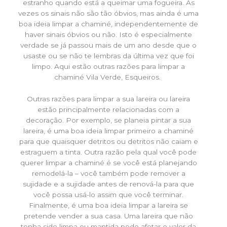
estranho quando está a queimar uma fogueira. Às
vezes os sinais não são tão óbvios, mas ainda é uma
boa ideia limpar a chaminé, independentemente de
haver sinais óbvios ou não. Isto é especialmente
verdade se já passou mais de um ano desde que o
usaste ou se não te lembras da última vez que foi
limpo. Aqui estão outras razões para limpar a
chaminé Vila Verde, Esqueiros.
Outras razões para limpar a sua lareira ou lareira
estão principalmente relacionadas com a
decoração. Por exemplo, se planeia pintar a sua
lareira, é uma boa ideia limpar primeiro a chaminé
para que quaisquer detritos ou detritos não caiam e
estraguem a tinta. Outra razão pela qual você pode
querer limpar a chaminé é se você está planejando
remodelá-la – você também pode remover a
sujidade e a sujidade antes de renová-la para que
você possa usá-lo assim que você terminar.
Finalmente, é uma boa ideia limpar a lareira se
pretende vender a sua casa. Uma lareira que não
tenha sido limpa ou mantida pode afetar o valor da