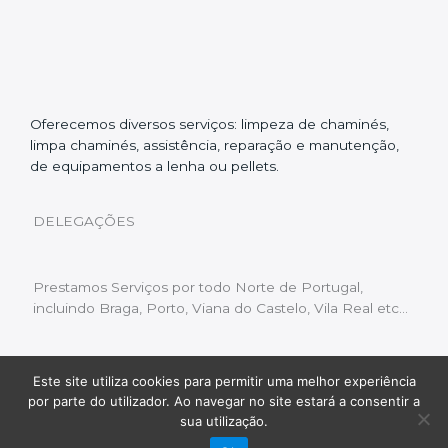
Oferecemos diversos serviços: limpeza de chaminés,
limpa chaminés, assistência, reparação e manutenção,
de equipamentos a lenha ou pellets.
DELEGAÇÕES
Prestamos Serviços por todo Norte de Portugal,
incluindo Braga, Porto, Viana do Castelo, Vila Real etc…
Este site utiliza cookies para permitir uma melhor experiência
Livro de Reclamações
|
Política de Privacidade
|
por parte do utilizador. Ao navegar no site estará a consentir a
Copyright © 2022 Limpeza Chaminés | Desenvolvido
sua utilização.
por:
Fluxo Digital – a inovar a web