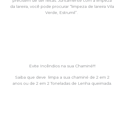
precisem de ser feitas. Juntamente com a limpeza
da lareira, você pode procurar “limpeza de lareira Vila
Verde, Estrumil”.
Evite Incêndios na sua Chaminé!!!
Saiba que deve limpa a sua chaminé de 2 em 2
anos ou de 2 em 2 Toneladas de Lenha queimada.