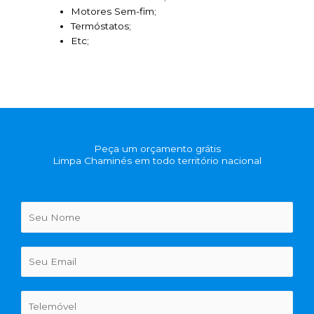
Motores Sem-fim;
Termóstatos;
Etc;
Peça um orçamento grátis
Limpa Chaminés em todo território nacional